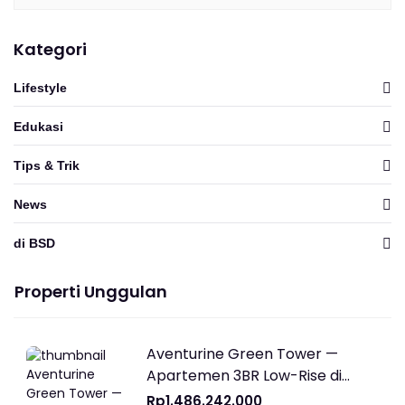
Kategori
Lifestyle
Edukasi
Tips & Trik
News
di BSD
Properti Unggulan
Aventurine Green Tower —
Apartemen 3BR Low-Rise di
Vanya Park Harga Rp1,77 Miliar
Rp1.486.242.000