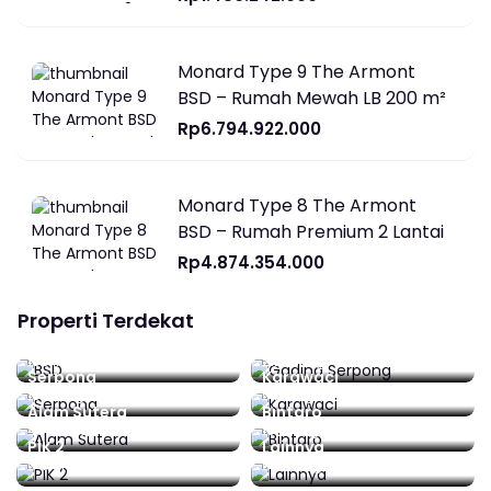
Monard Type 9 The Armont
BSD – Rumah Mewah LB 200 m²
Rp6.794.922.000
Monard Type 8 The Armont
BSD – Rumah Premium 2 Lantai
Rp4.874.354.000
Properti Terdekat
BSD
Gading Serpong
188 listing
212 listing
Serpong
Karawaci
15 listing
0 listing
Alam Sutera
Bintaro
48 listing
16 listing
PIK 2
Lainnya
0 listing
92 listing