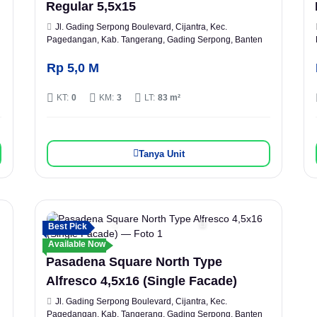
Regular 5,5x15
Jl. Gading Serpong Boulevard, Cijantra, Kec.
Pagedangan, Kab. Tangerang, Gading Serpong, Banten
Rp 5,0 M
KT:
0
KM:
3
LT:
83 m²
Tanya Unit
Best Pick
Available Now
Pasadena Square North Type
Alfresco 4,5x16 (Single Facade)
Jl. Gading Serpong Boulevard, Cijantra, Kec.
Pagedangan, Kab. Tangerang, Gading Serpong, Banten