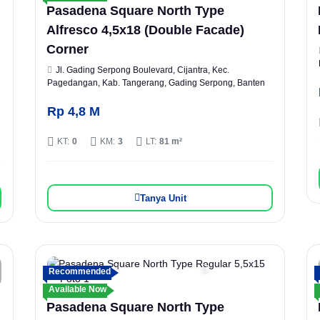
Pasadena Square North Type
Alfresco 4,5x18 (Double Facade)
Corner
Jl. Gading Serpong Boulevard, Cijantra, Kec.
Pagedangan, Kab. Tangerang, Gading Serpong, Banten
Rp 4,8 M
KT:
0
KM:
3
LT:
81 m²
Tanya Unit
Recommended
Available Now
Pasadena Square North Type