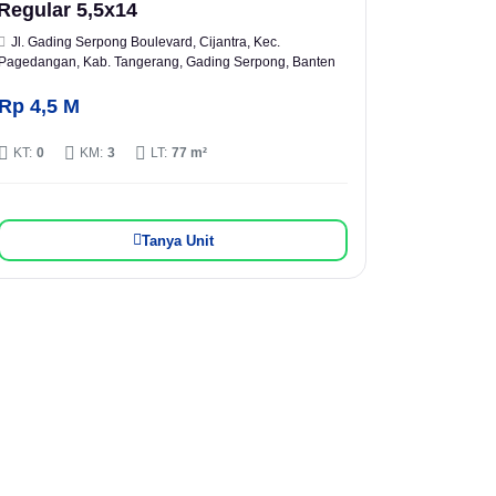
Regular 5,5x14
Jl. Gading Serpong Boulevard, Cijantra, Kec.
Pagedangan, Kab. Tangerang, Gading Serpong, Banten
Rp 4,5 M
KT:
0
KM:
3
LT:
77 m²
Tanya Unit