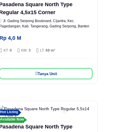
Pasadena Square North Type
Regular 4,5x15 Corner
Jl. Gading Serpong Boulevard, Cijantra, Kec.
Pagedangan, Kab. Tangerang, Gading Serpong, Banten
Rp 4,0 M
KT:
0
KM:
3
LT:
68 m²
Tanya Unit
Hot Listing
Available Now
Pasadena Square North Type