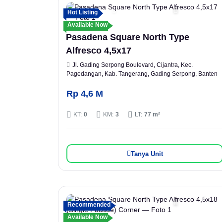
Hot Listing
Available Now
Pasadena Square North Type
Alfresco 4,5x17
Jl. Gading Serpong Boulevard, Cijantra, Kec.
Pagedangan, Kab. Tangerang, Gading Serpong, Banten
Rp 4,6 M
KT:
0
KM:
3
LT:
77 m²
Tanya Unit
Recommended
Available Now