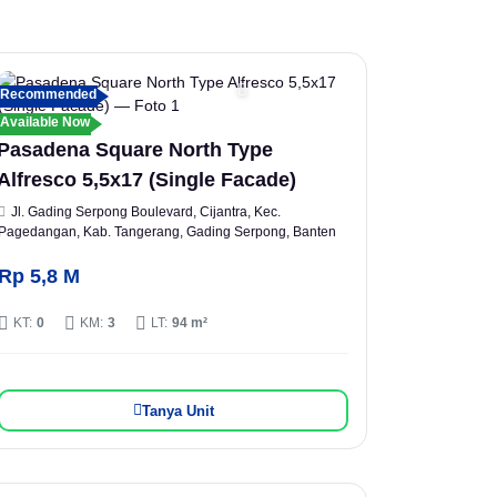
Recommended
Available Now
Pasadena Square North Type
Alfresco 5,5x17 (Single Facade)
Jl. Gading Serpong Boulevard, Cijantra, Kec.
Pagedangan, Kab. Tangerang, Gading Serpong, Banten
Rp 5,8 M
KT:
0
KM:
3
LT:
94 m²
Tanya Unit