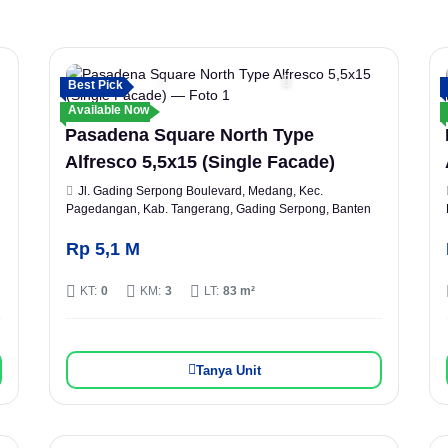
Best Pick
Available Now
Pasadena Square North Type
Alfresco 5,5x15 (Single Facade)
Jl. Gading Serpong Boulevard, Medang, Kec.
Pagedangan, Kab. Tangerang, Gading Serpong, Banten
Rp 5,1 M
KT:
0
KM:
3
LT:
83 m²
Tanya Unit