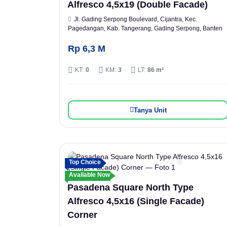
Alfresco 4,5x19 (Double Facade)
Jl. Gading Serpong Boulevard, Cijantra, Kec.
Pagedangan, Kab. Tangerang, Gading Serpong, Banten
Rp 6,3 M
KT:
0
KM:
3
LT:
86 m²
Tanya Unit
Top Choice
Available Now
Pasadena Square North Type
Alfresco 4,5x16 (Single Facade)
Corner