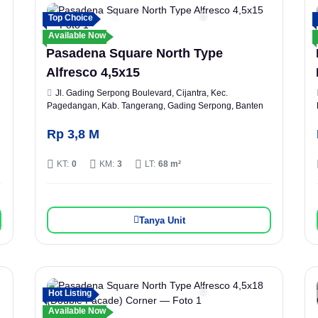
Top Choice
Available Now
Pasadena Square North Type
Alfresco 4,5x15
Jl. Gading Serpong Boulevard, Cijantra, Kec.
Pagedangan, Kab. Tangerang, Gading Serpong, Banten
Rp 3,8 M
KT:
0
KM:
3
LT:
68 m²
Tanya Unit
Hot Listing
Available Now