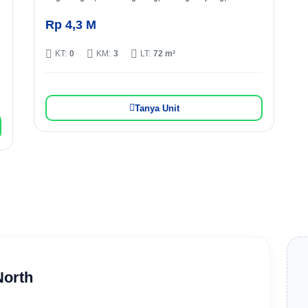
Rp 4,3 M
KT:
0
KM:
3
LT:
72 m²
Tanya Unit
North