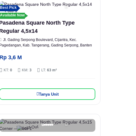
Best Pick
Available Now
Pasadena Square North Type
Regular 4,5x14
Jl. Gading Serpong Boulevard, Cijantra, Kec.
Pagedangan, Kab. Tangerang, Gading Serpong, Banten
Rp 3,6 M
KT:
0
KM:
3
LT:
63 m²
Tanya Unit