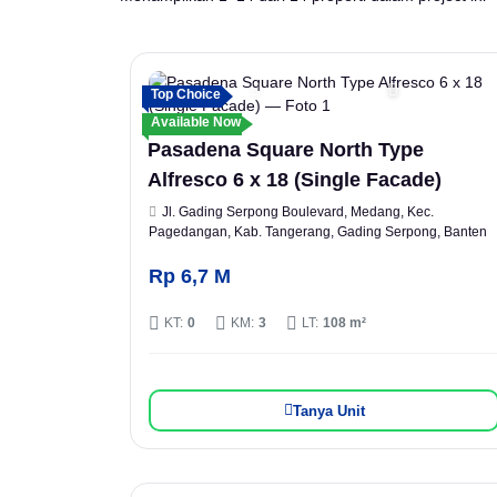
Top Choice
Available Now
Pasadena Square North Type
Alfresco 6 x 18 (Single Facade)
Jl. Gading Serpong Boulevard, Medang, Kec.
Pagedangan, Kab. Tangerang, Gading Serpong, Banten
Rp 6,7 M
KT:
0
KM:
3
LT:
108 m²
Tanya Unit