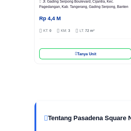
Jl. Gading Serpong Boulevard, Cijantra, Kec.
Pagedangan, Kab. Tangerang, Gading Serpong, Banten
Rp 4,4 M
KT:
0
KM:
3
LT:
72 m²
Tanya Unit
Tentang Pasadena Square 