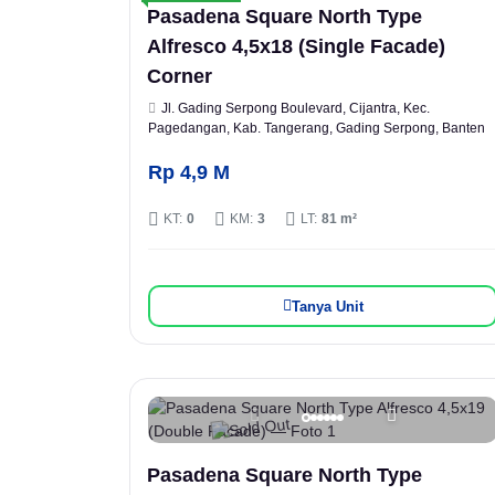
Pasadena Square North Type
Alfresco 4,5x18 (Single Facade)
Corner
Jl. Gading Serpong Boulevard, Cijantra, Kec.
Pagedangan, Kab. Tangerang, Gading Serpong, Banten
Rp 4,9 M
KT:
0
KM:
3
LT:
81 m²
Tanya Unit
Pasadena Square North Type