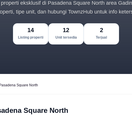
properti eksklusif di
Pasadena Square North
area Gadin
properti, tipe unit, dan hubungi TownzHub untuk info kete
14
12
2
Listing properti
Unit tersedia
Terjual
Pasadena Square North
Pasadena Square North