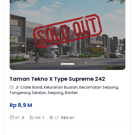
Taman Tekno X Type Supreme 242
Jl. Ciater Barat, Kelurahan Buaran, Kecamatan Serpong,
Tangerang Selatan, Serpong, Banten
Rp 8,9 M
KT:
0
KM:
1
LT:
384 m²