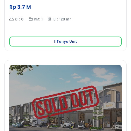
Rp 3,7 M
KT:
0
KM:
1
LT:
120 m²
Tanya Unit