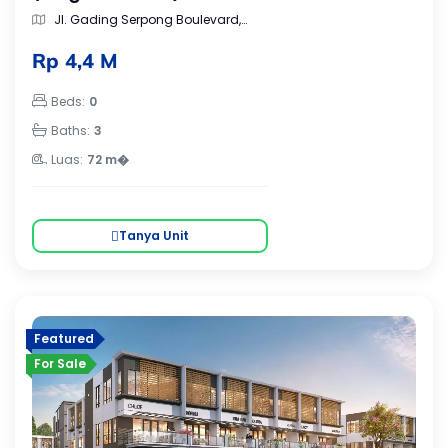
Jl. Gading Serpong Boulevard,
Cijantra, Kec. Pagedangan, Kab.
Tangerang, Gading Serpong, Banten
Rp 4,4 M
Beds:
0
Baths:
3
Luas:
72 m�
Tanya Unit
Featured
For Sale