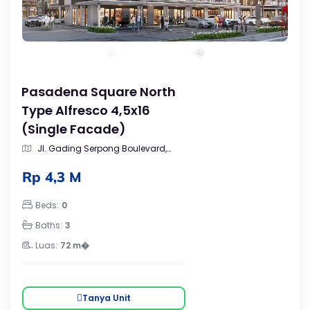
Pasadena Square North
Type Alfresco 4,5x16
(Single Facade)
Jl. Gading Serpong Boulevard,
Cijantra, Kec. Pagedangan, Kab.
Tangerang, Gading Serpong, Banten
Rp 4,3 M
Beds:
0
Baths:
3
Luas:
72 m�
Tanya Unit