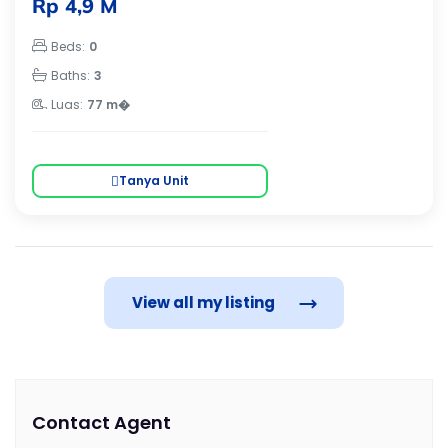
Tangerang, Gading Serpong, Banten
Rp 4,9 M
Beds:
0
Baths:
3
Luas:
77 m�
Tanya Unit
View all my listing
Contact Agent