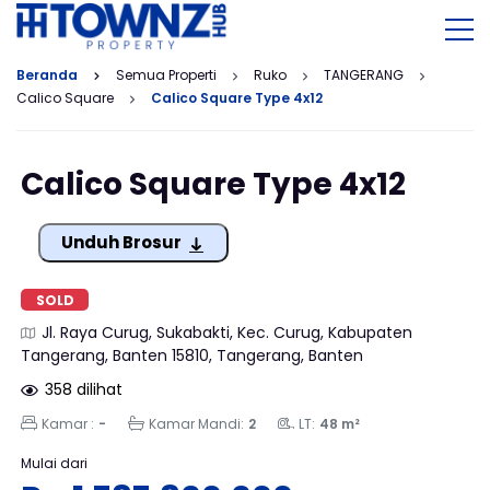
Beranda
Semua Properti
Ruko
TANGERANG
Calico Square
Calico Square Type 4x12
Calico Square Type 4x12
Unduh Brosur
SOLD
Jl. Raya Curug, Sukabakti, Kec. Curug, Kabupaten
Tangerang, Banten 15810, Tangerang, Banten
358 dilihat
Kamar :
-
Kamar Mandi:
2
LT:
48 m²
Mulai dari