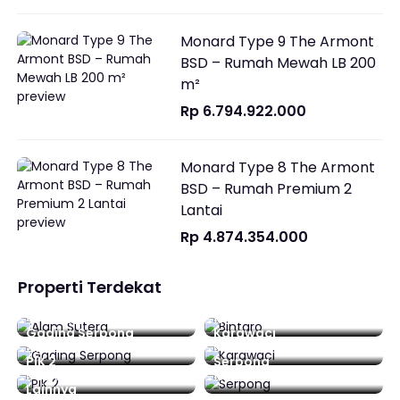
Monard Type 9 The Armont
BSD – Rumah Mewah LB 200
m²
Rp 6.794.922.000
Monard Type 8 The Armont
BSD – Rumah Premium 2
Lantai
Rp 4.874.354.000
Properti Terdekat
Alam Sutera
Bintaro
48 Daftar
16 Daftar
Gading Serpong
Karawaci
212 Daftar
0 Daftar
PIK 2
Serpong
0 Daftar
15 Daftar
Lainnya