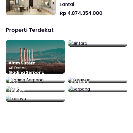
Lantai
Rp 4.874.354.000
Properti Terdekat
Bintaro
16 Daftar
Alam Sutera
48 Daftar
Gading Serpong
Karawaci
212 Daftar
0 Daftar
PIK 2
Serpong
0 Daftar
15 Daftar
Lainnya
92 Daftar