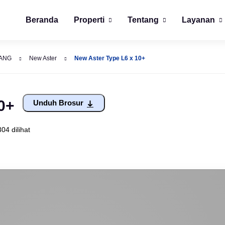
Beranda
Properti
Tentang
Layanan
ANG
New Aster
New Aster Type L6 x 10+
0+
Unduh Brosur
304 dilihat