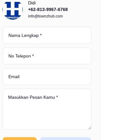
Didi
+62-813-9967-6768
info@townzhub.com