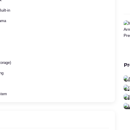
uilt-in
tama
orage)
Pr
A
ing
48
G
21
P
stem
0 
L
92