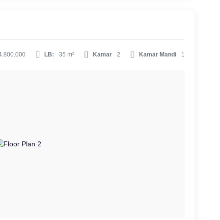
4.800.000
LB:
35 m²
Kamar
2
Kamar Mandi
1