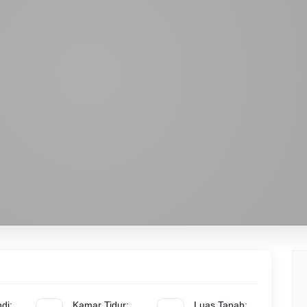
di:
Kamar Tidur:
Luas Tanah: