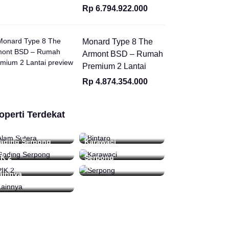
Rp 6.794.922.000
Monard Type 8 The
Armont BSD – Rumah
Premium 2 Lantai
Rp 4.874.354.000
operti Terdekat
lam Sutera
Bintaro
 Daftar
16 Daftar
ading Serpong
Karawaci
2 Daftar
0 Daftar
IK 2
Serpong
Daftar
15 Daftar
ainnya
 Daftar