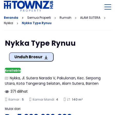
Beranda
Semua Properti
Rumah
ALAM SUTERA
Nykka
Nykka Type Rynuu
Nykka Type Rynuu
Unduh Brosur
Available
Nykka, Jl. Sutera Narada V, Pakulonan, Kec. Serpong
Utara, Kota Tangerang Selatan, Alam Sutera, Banten
371 dilihat
Kamar :
5
Kamar Mandi:
4
LT:
140 m²
Mulai dari