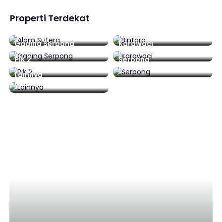
Properti Terdekat
Alam Sutera
Bintaro
48 Daftar
16 Daftar
Gading Serpong
Karawaci
212 Daftar
0 Daftar
PIK 2
Serpong
0 Daftar
15 Daftar
Lainnya
92 Daftar