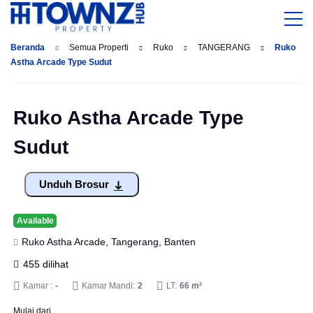
Beranda
Semua Properti
Ruko
TANGERANG
Ruko
Astha Arcade Type Sudut
Ruko Astha Arcade Type
Sudut
Unduh Brosur
Available
Ruko Astha Arcade, Tangerang, Banten
455 dilihat
Kamar :
-
Kamar Mandi:
2
LT:
66 m²
Mulai dari