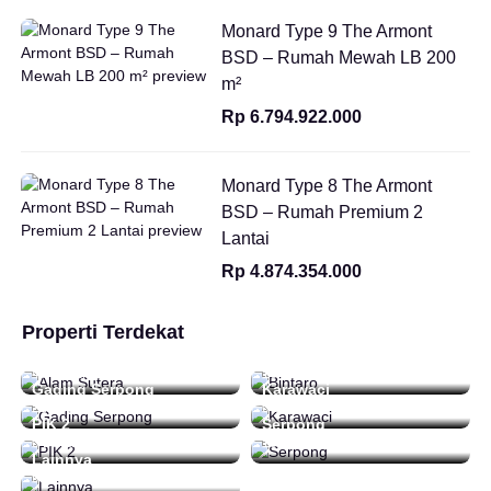
Monard Type 9 The Armont
BSD – Rumah Mewah LB 200
m²
Rp 6.794.922.000
Monard Type 8 The Armont
BSD – Rumah Premium 2
Lantai
Rp 4.874.354.000
Properti Terdekat
Alam Sutera
Bintaro
48 Daftar
16 Daftar
Gading Serpong
Karawaci
212 Daftar
0 Daftar
PIK 2
Serpong
0 Daftar
15 Daftar
Lainnya
92 Daftar