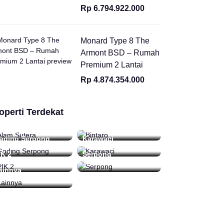
Rp 6.794.922.000
Monard Type 8 The
Armont BSD – Rumah
Premium 2 Lantai
Rp 4.874.354.000
operti Terdekat
lam Sutera
Bintaro
 Daftar
16 Daftar
ading Serpong
Karawaci
2 Daftar
0 Daftar
IK 2
Serpong
Daftar
15 Daftar
ainnya
 Daftar