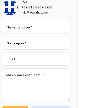
Didi
+62-813-9967-6768
info@townzhub.com