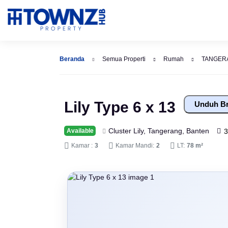
Beranda
Semua Properti
Rumah
TANGER
Lily Type 6 x 13
Unduh B
Cluster Lily, Tangerang, Banten
Available
3
Kamar :
3
Kamar Mandi:
2
LT:
78 m²