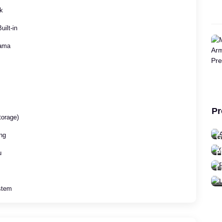
k
uilt-in
tama
Pr
orage)
A
48
ing
G
21
P
u
0 
L
92
stem