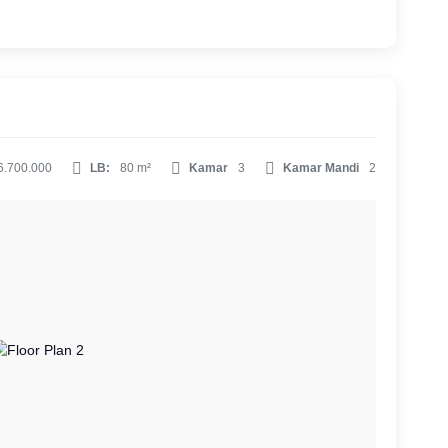
6.700.000
LB:
80 m²
Kamar
3
Kamar Mandi
2