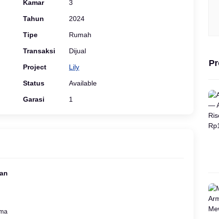
Kamar
3
Tahun
2024
Tipe
Rumah
Transaksi
Dijual
Pr
Project
Lily
Status
Available
Garasi
1
gan
ama