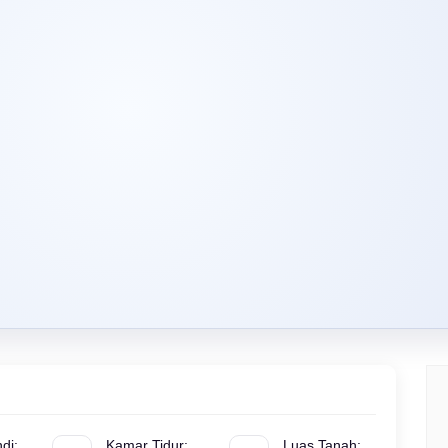
di:
Kamar Tidur:
Luas Tanah: