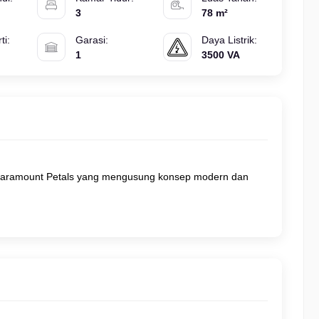
3
78 m²
ti:
Garasi:
Daya Listrik:
1
3500 VA
i Paramount Petals yang mengusung konsep modern dan