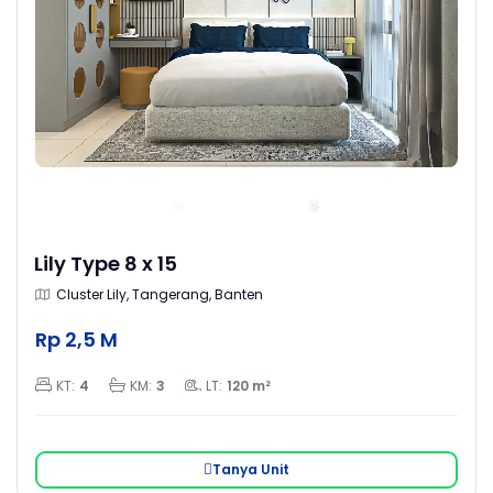
Lily Type 8 x 15
Cluster Lily, Tangerang, Banten
Rp 2,5 M
KT:
4
KM:
3
LT:
120 m²
Tanya Unit