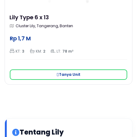
Lily Type 6 x 13
Cluster Lily, Tangerang, Banten
Rp 1,7 M
KT:
3
KM:
2
LT:
78 m²
Tanya Unit
Tentang Lily