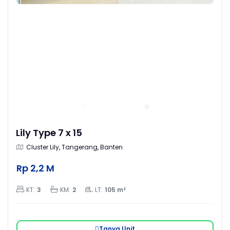
Lily Type 7 x 15
Cluster Lily, Tangerang, Banten
Rp 2,2 M
KT:
3
KM:
2
LT:
105 m²
Tanya Unit