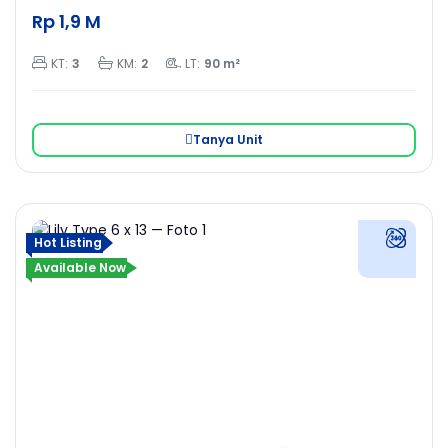
Rp 1,9 M
KT:
3
KM:
2
LT:
90 m²
Tanya Unit
Hot Listing
Available Now