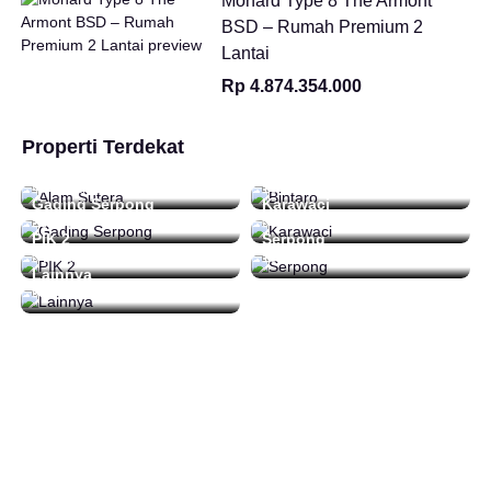
Monard Type 8 The Armont
BSD – Rumah Premium 2
Lantai
Rp 4.874.354.000
Properti Terdekat
Alam Sutera
Bintaro
48 Daftar
16 Daftar
Gading Serpong
Karawaci
212 Daftar
0 Daftar
PIK 2
Serpong
0 Daftar
15 Daftar
Lainnya
92 Daftar