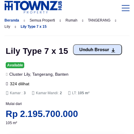
Beranda
Semua Properti
Rumah
TANGERANG
Lily
Lily Type 7 x 15
Lily Type 7 x 15
Unduh Brosur
Available
Cluster Lily, Tangerang, Banten
324 dilihat
Kamar :
3
Kamar Mandi:
2
LT:
105 m²
Mulai dari
Rp 2.195.700.000
105 m²