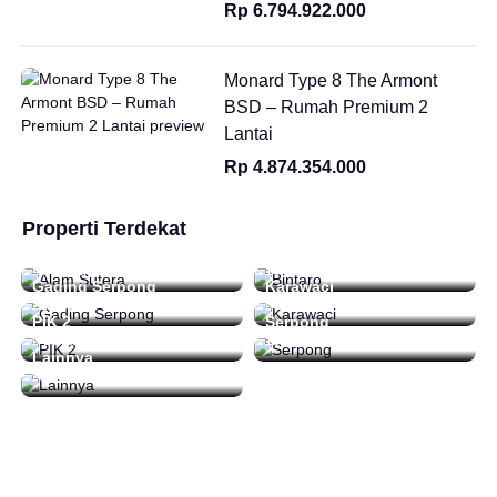
Rp 6.794.922.000
Monard Type 8 The Armont
BSD – Rumah Premium 2
Lantai
Rp 4.874.354.000
Properti Terdekat
Alam Sutera
Bintaro
48 Daftar
16 Daftar
Gading Serpong
Karawaci
212 Daftar
0 Daftar
PIK 2
Serpong
0 Daftar
15 Daftar
Lainnya
92 Daftar