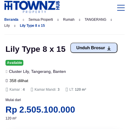
Beranda
Semua Properti
Rumah
TANGERANG
Lily
Lily Type 8 x 15
Lily Type 8 x 15
Unduh Brosur
Available
Cluster Lily, Tangerang, Banten
358 dilihat
Kamar :
4
Kamar Mandi:
3
LT:
120 m²
Mulai dari
Rp 2.505.100.000
120 m²