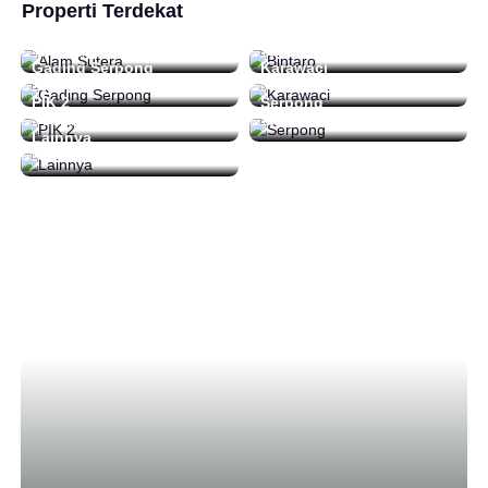
Properti Terdekat
Alam Sutera
Bintaro
48 Daftar
16 Daftar
Gading Serpong
Karawaci
212 Daftar
0 Daftar
PIK 2
Serpong
0 Daftar
15 Daftar
Lainnya
92 Daftar