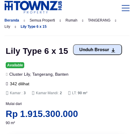
Beranda
Semua Properti
Rumah
TANGERANG
Lily
Lily Type 6 x 15
Lily Type 6 x 15
Unduh Brosur
Available
Cluster Lily, Tangerang, Banten
342 dilihat
Kamar :
3
Kamar Mandi:
2
LT:
90 m²
Mulai dari
Rp 1.915.300.000
90 m²